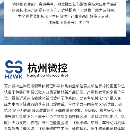
协同相互智能与资源共享，抓准肺部结节影型高技术应用等高新
区高技术应用的提升大方向，维持提高了运营推广能力及效果；
为全世界节能技术卫生环保性自己事业画出好重大贡献。
——沈氏集团董事长：沈卫立
苏州微控生物质能源整体管理科学体系实业单位英文单位是控股集团单位
认准于包装印刷板试微入口热更换器新产品研发、产量和销量的全资子单
位，最靠近苏州市钱塘区新增坡科学体系园，要具备机械法宝产量天资，
成为中国大陆进取的蒸空散出焊体系。单位全力于国家地区“碳达峰、碳
结合”企业战略的减碳散散热片正确理缓解预案，在LNG、氡气等实业其
他气体批售链下列不属于红色生物质能源整体区域，油料动力机电池、热
收回火力发电、核电厂等红色能量区域，飞机维修、航母、车等动力机体
系散散热片理区域，飞机维修航空工业、通信基站、新生物质能源整体客