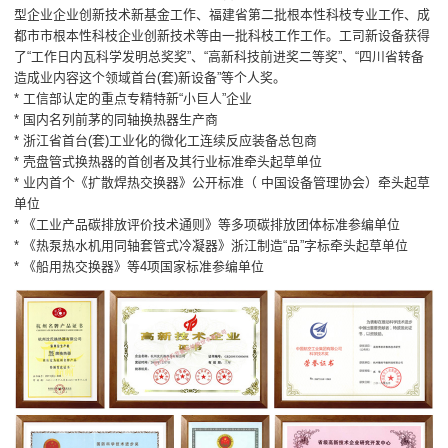
型企业企业创新技术新基金工作、福建省第二批根本性科枝专业工作、成
都市市根本性科枝企业创新技术等由一批科枝工作工作。工司新设备获得
了“工作日内瓦科学发明总奖奖”、“高新科技前进奖二等奖”、“四川省转备
造成业内容这个领域首台(套)新设备”等个人奖。
* 工信部认定的重点专精特新“小巨人”企业
* 国内名列前茅的同轴换热器生产商
* 浙江省首台(套)工业化的微化工连续反应装备总包商
* 壳盘管式换热器的首创者及其行业标准牵头起草单位
* 业内首个《扩散焊热交换器》公开标准（ 中国设备管理协会）牵头起草
单位
* 《工业产品碳排放评价技术通则》等多项碳排放团体标准参编单位
* 《热泵热水机用同轴套管式冷凝器》浙江制造“品”字标牵头起草单位
* 《船用热交换器》等4项国家标准参编单位