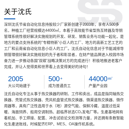
关于沈氏
深圳沈氏节省自动化信息持股较少厂家新创建于2003年，享有人500多
名，种植工厂经营规模达44000㎡，本着于高效能节省型热互转器及导铜
管理系统性很好解决实施规划的开发、研发、销售业务与功能一起化，是
地方的要点支持系统的"专精特新”小巨人的工厂、地方的高新工艺工艺的
工厂和云南省自动化信息小巨人的工厂。沈氏自动化信息对于节能减排导
铜管理很好解决实施规划的先于者和彰显者，在财产链品牌进入校园市场
奋力进一步推动各国“双碳”战略决策对方的完成进行！积极地推进老客户
完成，并让人觉得类和世界看上去变得美好的诗句！
2005
500
44000
+
m
2
大公司始建于
成为普通员工
产量产业园
沈氏自动化专注从事于热交换器的研制、工作和卖出，成品是指同轴热交
换器、壳管式热交换器、壳风机盘管式热交换器、微渠道热交换器、微作
用器等，具有广泛性选用于水（地）源空气能、保鲜冷藏、温度过低采
暖、海面饲养、船用空调制热、超临界状态CO₂发电厂等。生產基地网有
着机加、手工焊接、配置、冲击试验论文检测等力量，并还拥有条数智能
化生產进账线，时候配齐ERP、MES、OA操作机系统。