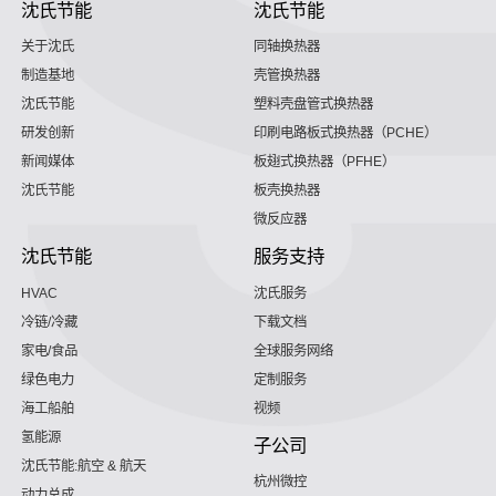
沈氏节能
沈氏节能
关于沈氏
同轴换热器
制造基地
壳管换热器
沈氏节能
塑料壳盘管式换热器
研发创新
印刷电路板式换热器（PCHE）
新闻媒体
板翅式换热器（PFHE）
沈氏节能
板壳换热器
微反应器
沈氏节能
服务支持
HVAC
沈氏服务
冷链/冷藏
下载文档
家电/食品
全球服务网络
绿色电力
定制服务
海工船舶
视频
氢能源
子公司
沈氏节能:航空 & 航天
杭州微控
动力总成