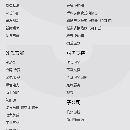
制造基地
壳管换热器
沈氏节能
塑料壳盘管式换热器
研发创新
印刷电路板式换热器（PCHE）
新闻媒体
板翅式换热器（PFHE）
沈氏节能
板壳换热器
微反应器
沈氏节能
服务支持
HVAC
沈氏服务
冷链/冷藏
下载文档
家电/食品
全球服务网络
绿色电力
定制服务
海工船舶
视频
氢能源
子公司
沈氏节能:航空 & 航天
杭州微控
动力总成
浙江微智源
工业气体